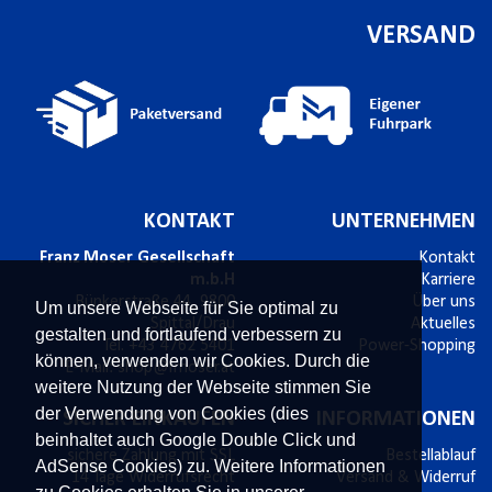
VERSAND
KONTAKT
UNTERNEHMEN
Franz Moser Gesellschaft
Kontakt
m.b.H
Karriere
Bünkerstraße 44,
9800
Über uns
Um unsere Webseite für Sie optimal zu
Spittal/Drau
Aktuelles
gestalten und fortlaufend verbessern zu
Tel.
+43 4762 5401
Power-Shopping
können, verwenden wir Cookies. Durch die
E-Mail:
shop@fmoser.at
weitere Nutzung der Webseite stimmen Sie
der Verwendung von Cookies (dies
SICHER EINKAUFEN
INFORMATIONEN
beinhaltet auch Google Double Click und
sichere Zahlung mit SSL
Bestellablauf
AdSense Cookies) zu. Weitere Informationen
14 Tage Widerrufsrecht
Versand & Widerruf