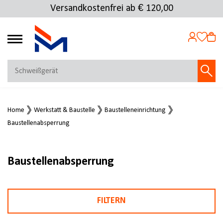
Versandkostenfrei ab € 120,00
4.72
MEIN KONTO
Home
Werkstatt & Baustelle
Baustelleneinrichtung
Jetzt anmelden
Baustellenabsperrung
NEU BEI FMOSER?
Jetzt registrieren
Baustellenabsperrung
FILTERN