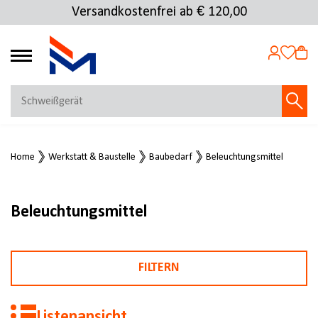
Versandkostenfrei ab € 120,00
4.72
MEIN KONTO
Home
Werkstatt & Baustelle
Baubedarf
Beleuchtungsmittel
Jetzt anmelden
NEU BEI FMOSER?
Jetzt registrieren
Beleuchtungsmittel
FILTERN
Listenansicht