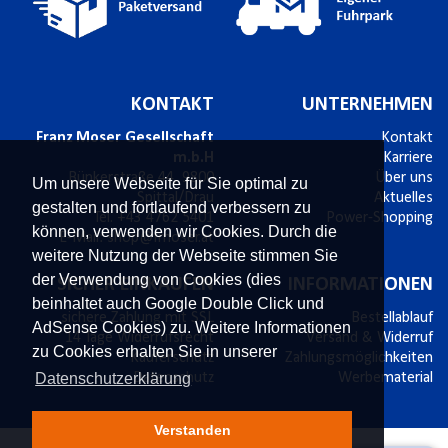
KONTAKT
UNTERNEHMEN
Franz Moser Gesellschaft
Kontakt
m.b.H
Karriere
Bünkerstraße 44,
9800
Über uns
Um unsere Webseite für Sie optimal zu
Spittal/Drau
Aktuelles
gestalten und fortlaufend verbessern zu
Tel.
+43 4762 5401
Power-Shopping
können, verwenden wir Cookies. Durch die
E-Mail:
shop@fmoser.at
weitere Nutzung der Webseite stimmen Sie
der Verwendung von Cookies (dies
SICHER EINKAUFEN
INFORMATIONEN
beinhaltet auch Google Double Click und
sichere Zahlung mit SSL
Bestellablauf
AdSense Cookies) zu. Weitere Informationen
14 Tage Widerrufsrecht
Versand & Widerruf
zu Cookies erhalten Sie in unserer
Käuferschutz
Zahlungsmöglichkeiten
Datenschutzerklärung
Datenschutz
Werbematerial
Verstanden