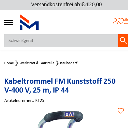
Versandkostenfrei ab € 120,00
Über 25.000 Artikel
4.72
MEIN KONTO
Home
Werkstatt & Baustelle
Baubedarf
Jetzt anmelden
NEU BEI FMOSER?
Kabeltrommel FM Kunststoff 250
Jetzt registrieren
V-400 V, 25 m, IP 44
Artikelnummer::
KT25