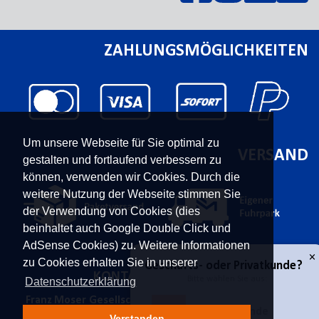
ZAHLUNGSMÖGLICHKEITEN
Um unsere Webseite für Sie optimal zu
VERSAND
gestalten und fortlaufend verbessern zu
können, verwenden wir Cookies. Durch die
weitere Nutzung der Webseite stimmen Sie
der Verwendung von Cookies (dies
beinhaltet auch Google Double Click und
AdSense Cookies) zu. Weitere Informationen
zu Cookies erhalten Sie in unserer
KONTAKT
UNTERNEHMEN
Datenschutzerklärung
Franz Moser Gesellschaft
Kontakt
m.b.H
Karriere
Verstanden