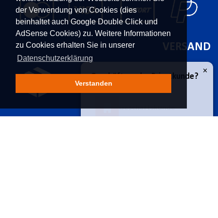
der Verwendung von Cookies (dies
beinhaltet auch Google Double Click und
AdSense Cookies) zu. Weitere Informationen
zu Cookies erhalten Sie in unserer
VERSAND
Datenschutzerklärung
Verstanden
×
Geschäfts- oder Privatkunde?
KONTAKT
UNTERNEHMEN
Geschäftskunde
Franz Moser Gesellschaft
Kontakt
m.b.H
Karriere
Bünkerstraße 44,
9800
Über uns
Privatkunde
Spittal/Drau
Aktuelles
Tel.
+43 4762 5401 287
Power-Shopping
E-Mail:
shop@fmoser.at
SICHER EINKAUFEN
INFORMATIONEN