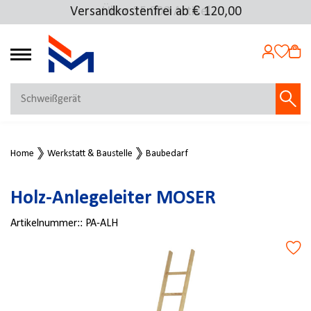
Versandkostenfrei ab € 120,00
Über 25.000 Artikel
4.72
MEIN KONTO
Home
Werkstatt & Baustelle
Baubedarf
Jetzt anmelden
NEU BEI FMOSER?
Holz-Anlegeleiter MOSER
Jetzt registrieren
Artikelnummer::
PA-ALH