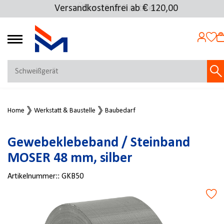
Versandkostenfrei ab € 120,00
Über 25.000 Artikel
4.69
MEIN KONTO
Home
Werkstatt & Baustelle
Baubedarf
Jetzt anmelden
NEU BEI FMOSER?
Gewebeklebeband / Steinband
Jetzt registrieren
MOSER 48 mm, silber
Artikelnummer::
GKB50