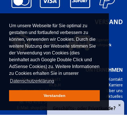
VERSAND
Um unsere Webseite für Sie optimal zu
gestalten und fortlaufend verbessern zu
können, verwenden wir Cookies. Durch die
weitere Nutzung der Webseite stimmen Sie
der Verwendung von Cookies (dies
beinhaltet auch Google Double Click und
AdSense Cookies) zu. Weitere Informationen
KONTAKT
UNTERNEHMEN
zu Cookies erhalten Sie in unserer
Franz Moser Gesellschaft
Kontakt
Datenschutzerklärung
m.b.H
Karriere
Bünkerstraße 44,
9800
Über uns
Verstanden
Spittal/Drau
Aktuelles
Tel.
+43 4762 5401 226
Power-Shopping
×
E-Mail:
shop@fmoser.at
Geschäfts- oder Privatkunde?
SICHER EINKAUFEN
INFORMATIONEN