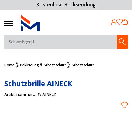
Kostenlose Rücksendung
4.72
MEIN KONTO
Home
Bekleidung & Arbeitsschutz
Arbeitsschutz
Jetzt anmelden
NEU BEI FMOSER?
Schutzbrille AINECK
Jetzt registrieren
Artikelnummer::
PA-AINECK