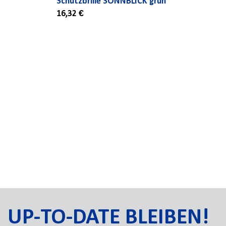
Schutzbrille SONNBLICK grün
16,32 €
UP-TO-DATE BLEIBEN!