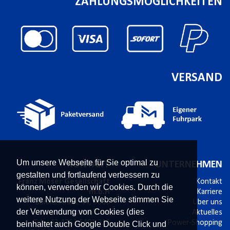
ZAHLUNGSMÖGLICHKEITEN
VERSAND
Um unsere Webseite für Sie optimal zu
KONTAKT
UNTERNEHMEN
gestalten und fortlaufend verbessern zu
Franz Moser Gesellschaft
Kontakt
können, verwenden wir Cookies. Durch die
m.b.H
Karriere
weitere Nutzung der Webseite stimmen Sie
Bünkerstraße 44,
9800
Über uns
der Verwendung von Cookies (dies
Spittal/Drau
Aktuelles
Tel.
+43 4762 5401 226
Power-Shopping
beinhaltet auch Google Double Click und