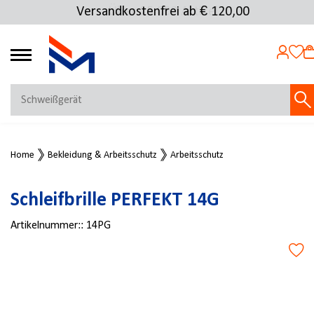
Versandkostenfrei ab € 120,00
Über 25.000 Artikel
4.72
MEIN KONTO
Home
Bekleidung & Arbeitsschutz
Arbeitsschutz
Jetzt anmelden
NEU BEI FMOSER?
Schleifbrille PERFEKT 14G
Jetzt registrieren
Artikelnummer::
14PG