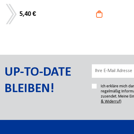
18,60 €
UP-TO-DATE
BLEIBEN!
Ich erkläre mich d
regelmäßig Informa
zusendet. Meine Ein
& Widerruf)