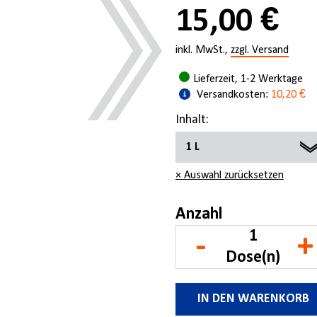
15,00 €
inkl. MwSt.,
zzgl. Versand
Lieferzeit, 1-2 Werktage
Versandkosten:
10,20 €
Inhalt:
1 L
× Auswahl zurücksetzen
1 L
5 L
Anzahl
-
+
600 ML
Dose(n)
IN DEN WARENKORB