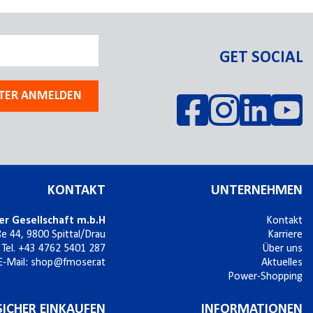
GET SOCIAL
TER ANMELDEN
KONTAKT
UNTERNEHMEN
er Gesellschaft m.b.H
Kontakt
ße 44,
9800
Spittal/Drau
Karriere
Tel.
+43 4762 5401 287
Über uns
E-Mail:
shop@fmoser.at
Aktuelles
Power-Shopping
SICHER EINKAUFEN
INFORMATIONEN