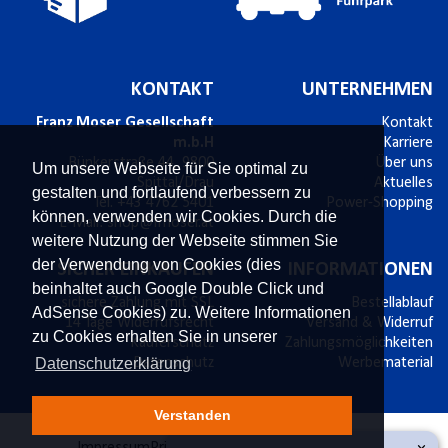
KONTAKT
UNTERNEHMEN
Franz Moser Gesellschaft
Kontakt
m.b.H
Karriere
Bünkerstraße 44,
9800
Über uns
Um unsere Webseite für Sie optimal zu
Spittal/Drau
Aktuelles
gestalten und fortlaufend verbessern zu
Tel.
+43 4762 5401
Power-Shopping
können, verwenden wir Cookies. Durch die
E-Mail:
shop@fmoser.at
weitere Nutzung der Webseite stimmen Sie
der Verwendung von Cookies (dies
SICHER EINKAUFEN
INFORMATIONEN
beinhaltet auch Google Double Click und
sichere Zahlung mit SSL
Bestellablauf
AdSense Cookies) zu. Weitere Informationen
14 Tage Widerrufsrecht
Versand & Widerruf
zu Cookies erhalten Sie in unserer
Käuferschutz
Zahlungsmöglichkeiten
Datenschutzerklärung
Datenschutz
Werbematerial
Verstanden