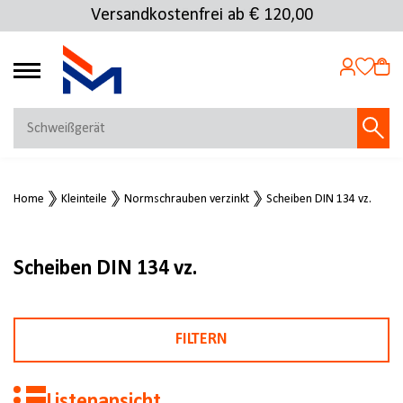
Versandkostenfrei ab € 120,00
4.72
MEIN KONTO
Home
Kleinteile
Normschrauben verzinkt
Scheiben DIN 134 vz.
Jetzt anmelden
NEU BEI FMOSER?
Jetzt registrieren
Scheiben DIN 134 vz.
FILTERN
Listenansicht