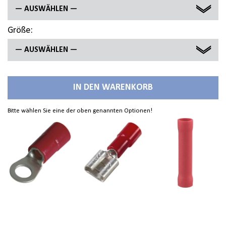
— AUSWÄHLEN —
Größe:
STOSSVERBINDER
— AUSWÄHLEN —
FLACHSTECKHÜLSE
0,25 / 0,5 - 1,00 / 1,5 MM2
RINGZUNGE
IN DEN WARENKORB
2,8 X 0,8 MM
Bitte wählen Sie eine der oben genannten Optionen!
3 MM
4,8 X 0,8 MM
4 MM
6,3 X 0,8 MM
6 MM