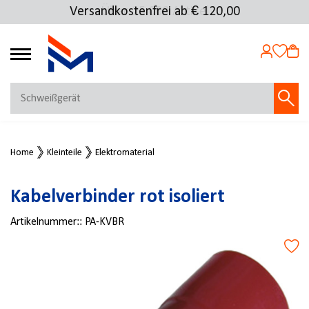
Versandkostenfrei ab € 120,00
Über 25.000 Artikel
4.69
MEIN KONTO
Home
Kleinteile
Elektromaterial
Jetzt anmelden
NEU BEI FMOSER?
Kabelverbinder rot isoliert
Jetzt registrieren
Artikelnummer::
PA-KVBR