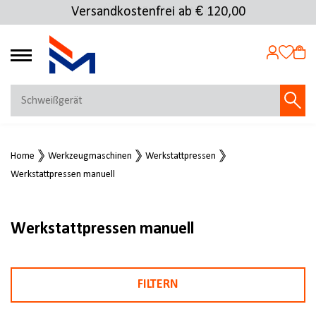
Versandkostenfrei ab € 120,00
4.69
MEIN KONTO
Home
Werkzeugmaschinen
Werkstattpressen
Jetzt anmelden
Werkstattpressen manuell
NEU BEI FMOSER?
Jetzt registrieren
Werkstattpressen manuell
FILTERN