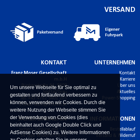
VERSAND
KONTAKT
UNTERNEHMEN
Franz Moser Gesellschaft
Kontakt
m.b.H
Karriere
Bünkerstraße 44,
9800
Über uns
Um unsere Webseite für Sie optimal zu
Spittal/Drau
Aktuelles
gestalten und fortlaufend verbessern zu
Tel.
+43 4762 5401 265
Power-Shopping
können, verwenden wir Cookies. Durch die
E-Mail:
wzm@fmoser.at
weitere Nutzung der Webseite stimmen Sie
der Verwendung von Cookies (dies
SICHER EINKAUFEN
INFORMATIONEN
beinhaltet auch Google Double Click und
sichere Zahlung mit SSL
Bestellablauf
AdSense Cookies) zu. Weitere Informationen
14 Tage Widerrufsrecht
Versand & Widerruf
zu Cookies erhalten Sie in unserer