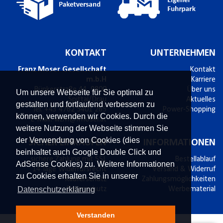
KONTAKT
UNTERNEHMEN
Franz Moser Gesellschaft
Kontakt
m.b.H
Karriere
Bünkerstraße 44,
9800
Über uns
Um unsere Webseite für Sie optimal zu
Spittal/Drau
Aktuelles
gestalten und fortlaufend verbessern zu
Tel.
+43 4762 5401 265
Power-Shopping
können, verwenden wir Cookies. Durch die
E-Mail:
wzm@fmoser.at
weitere Nutzung der Webseite stimmen Sie
der Verwendung von Cookies (dies
SICHER EINKAUFEN
INFORMATIONEN
beinhaltet auch Google Double Click und
sichere Zahlung mit SSL
Bestellablauf
AdSense Cookies) zu. Weitere Informationen
14 Tage Widerrufsrecht
Versand & Widerruf
zu Cookies erhalten Sie in unserer
Käuferschutz
Zahlungsmöglichkeiten
Datenschutzerklärung
Datenschutz
Werbematerial
Verstanden