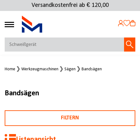
Versandkostenfrei ab € 120,00
4.72
MEIN KONTO
Home
Werkzeugmaschinen
Sägen
Bandsägen
Jetzt anmelden
NEU BEI FMOSER?
Jetzt registrieren
Bandsägen
FILTERN
Listenansicht