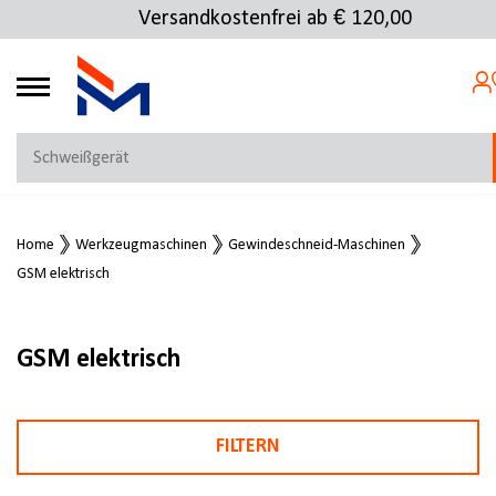
Versandkostenfrei ab € 120,00
4.72
MEIN KONTO
Home
Werkzeugmaschinen
Gewindeschneid-Maschinen
Jetzt anmelden
GSM elektrisch
NEU BEI FMOSER?
Jetzt registrieren
GSM elektrisch
FILTERN