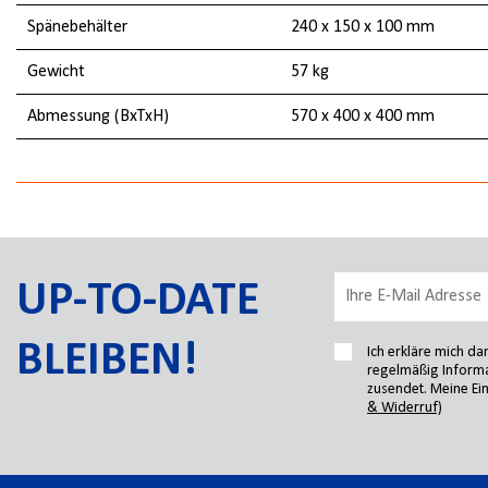
Spänebehälter
240 x 150 x 100 mm
Gewicht
57 kg
Abmessung (BxTxH)
570 x 400 x 400 mm
UP-TO-DATE
BLEIBEN!
Ich erkläre mich d
regelmäßig Informa
zusendet. Meine Ein
& Widerruf)