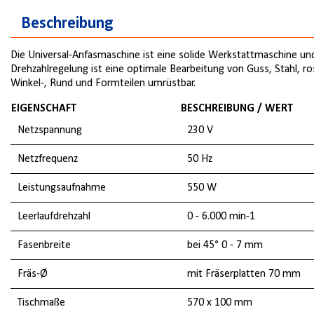
Beschreibung
Die Universal-Anfasmaschine ist eine solide Werkstattmaschine und
Drehzahlregelung ist eine optimale Bearbeitung von Guss, Stahl, r
Winkel-, Rund und Formteilen umrüstbar.
EIGENSCHAFT
BESCHREIBUNG / WERT
Netzspannung
230 V
Netzfrequenz
50 Hz
Leistungsaufnahme
550 W
Leerlaufdrehzahl
0 - 6.000 min-1
Fasenbreite
bei 45° 0 - 7 mm
Fräs-Ø
mit Fräserplatten 70 mm
Tischmaße
570 x 100 mm