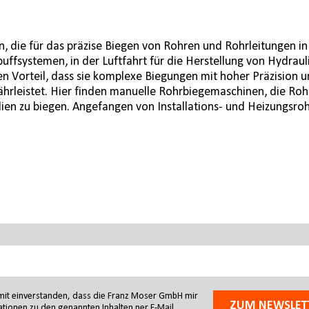
die für das präzise Biegen von Rohren und Rohrleitungen in v
spuffsystemen, in der Luftfahrt für die Herstellung von Hydra
n Vorteil, dass sie komplexe Biegungen mit hoher Präzision
ährleistet. Hier finden manuelle Rohrbiegemaschinen, die Roh
en zu biegen. Angefangen von Installations- und Heizungsrohr
amit einverstanden, dass die Franz Moser GmbH mir
ZUM NEWSLET
tionen zu den genannten Inhalten per E-Mail