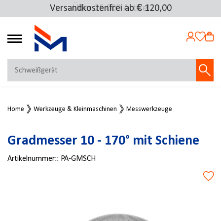
Versandkostenfrei ab € 120,00
Über 25.000 Artikel
4.69
MEIN KONTO
Home
Werkzeuge & Kleinmaschinen
Messwerkzeuge
Jetzt anmelden
NEU BEI FMOSER?
Gradmesser 10 - 170° mit Schiene
Jetzt registrieren
Artikelnummer::
PA-GMSCH