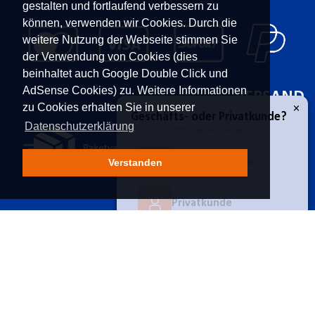
gestalten und fortlaufend verbessern zu
können, verwenden wir Cookies. Durch die
weitere Nutzung der Webseite stimmen Sie
der Verwendung von Cookies (dies
beinhaltet auch Google Double Click und
AdSense Cookies) zu. Weitere Informationen
VERSAND
zu Cookies erhalten Sie in unserer
Datenschutzerklärung
Verstanden
×
Geschäfts- oder Privatkunde?
KONTAKT
UNTERNEHMEN
Franz Moser Gesellschaft
Kontakt
Geschäftskunde
m.b.H
Karriere
Bünkerstraße 44,
9800
Über uns
Spittal/Drau
Aktuelles
Privatkunde
Tel.
+43 4762 5401 287
Power-Shopping
E-Mail:
shop@fmoser.at