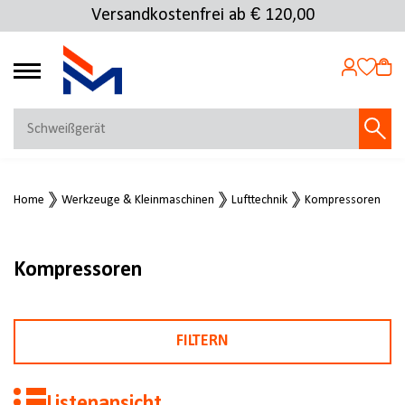
Versandkostenfrei ab € 120,00
4.72
MEIN KONTO
Home
Werkzeuge & Kleinmaschinen
Lufttechnik
Kompressoren
Jetzt anmelden
NEU BEI FMOSER?
Jetzt registrieren
Kompressoren
FILTERN
Listenansicht