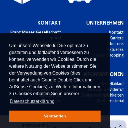
KONTAKT
UNTERNEHMEN
Franz Moser Gesellschaft
Kontakt
m.b.H
Karriere
Bünkerstraße 44,
9800
Über uns
Um unsere Webseite für Sie optimal zu
Spittal/Drau
Aktuelles
gestalten und fortlaufend verbessern zu
Tel.
+43 4762 5401
Power-Shopping
können, verwenden wir Cookies. Durch die
E-Mail:
shop@fmoser.at
weitere Nutzung der Webseite stimmen Sie
der Verwendung von Cookies (dies
SICHER EINKAUFEN
INFORMATIONEN
beinhaltet auch Google Double Click und
sichere Zahlung mit SSL
Bestellablauf
AdSense Cookies) zu. Weitere Informationen
14 Tage Widerrufsrecht
Versand & Widerruf
zu Cookies erhalten Sie in unserer
Käuferschutz
Zahlungsmöglichkeiten
Datenschutzerklärung
Datenschutz
Werbematerial
Verstanden
×
Impressum
Privatsphäre und Datenschutz
AGB