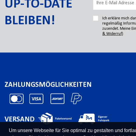
UP-TO-DATE
BLEIBEN!
Ich erkläre mich d
regelmäßig Informa
zusendet. Meine Ein
& Widerruf)
ZAHLUNGSMÖGLICHKEITEN
VERSAND
Um unsere Webseite für Sie optimal zu gestalten und fort