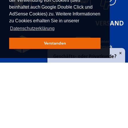
der Verwendung von Cookies (dies
beinhaltet auch Google Double Click und
AdSense Cookies) zu. Weitere Informationen
zu Cookies erhalten Sie in unserer
VERSAND
Datenschutzerklärung
Verstanden
×
Geschäfts- oder Privatkunde?
KONTAKT
UNTERNEHMEN
Geschäftskunde
Franz Moser Gesellschaft
Kontakt
m.b.H
Karriere
Privatkunde
Bünkerstraße 44,
9800
Über uns
Spittal/Drau
Aktuelles
Tel.
+43 4762 5401 287
Power-Shopping
E-Mail:
shop@fmoser.at
SICHER EINKAUFEN
INFORMATIONEN