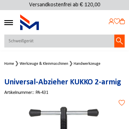
Versandkostenfrei ab € 120,00
Über 25.000 Artikel
4.72
MEIN KONTO
Home
Werkzeuge & Kleinmaschinen
Handwerkzeuge
Jetzt anmelden
NEU BEI FMOSER?
Universal-Abzieher KUKKO 2-armig
Jetzt registrieren
Artikelnummer::
PA-431