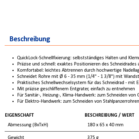
Beschreibung
QuickLock-Schnellfixierung: selbstständiges Halten und Kl
Präzise und schnell: exaktes Positionieren des Schneidrades
Komfortabel: leichtes Abtrennen durch hochwertige Nadella
Schneidet Rohre mit Ø 6 - 35 mm (1/4" - 1 3/8") mit Wands
Praktisches Schnellwechselsystem für das Schneidrad - mit Er
Mit präzise geschliffenem Entgrater, einfach zu entnehmen
Für Sanitär-, Heizung-, Klima-Handwerk: zum Schneiden von 
Für Elektro-Handwerk: zum Schneiden von Stahlpanzerrohre
EIGENSCHAFT
BESCHREIBUNG / WERT
Abmessung (BxTxH)
180 x 65 x 40 mm
Gewicht
375 g