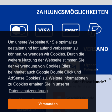
ZAHLUNGSMÖGLICHKEITEN
Um unsere Webseite für Sie optimal zu
gestalten und fortlaufend verbessern zu
VERSAND
können, verwenden wir Cookies. Durch die
weitere Nutzung der Webseite stimmen Sie
der Verwendung von Cookies (dies
beinhaltet auch Google Double Click und
AdSense Cookies) zu. Weitere Informationen
zu Cookies erhalten Sie in unserer
Datenschutzerklärung
KONTAKT
UNTERNEHMEN
Franz Moser Gesellschaft
Kontakt
Verstanden
m.b.H
Karriere
Bünkerstraße 44,
9800
Über uns