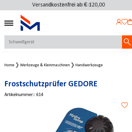
Versandkostenfrei ab € 120,00
Über 25.000 Artikel
4.72
MEIN KONTO
Home
Werkzeuge & Kleinmaschinen
Handwerkzeuge
Jetzt anmelden
NEU BEI FMOSER?
Frostschutzprüfer GEDORE
Jetzt registrieren
Artikelnummer::
614