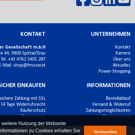
KONTAKT
UNTERNEHMEN
er Gesellschaft m.b.H
Kontakt
ße 44,
9800
Spittal/Drau
Karriere
Tel.
+43 4762 5401 287
Über uns
E-Mail:
shop@fmoser.at
Aktuelles
Power-Shopping
SICHER EINKAUFEN
INFORMATIONEN
sichere Zahlung mit SSL
Bestellablauf
14 Tage Widerrufsrecht
Versand & Widerruf
Käuferschutz
Zahlungsmöglichkeiten
Datenschutz
Werbematerial
e weitere Nutzung der Webseite
nformationen zu Cookies erhalten Sie
Verstanden