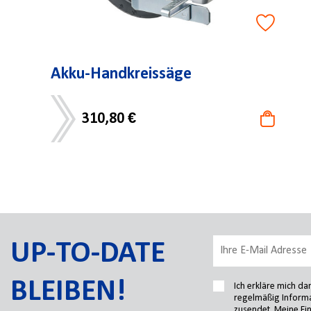
Akku-Handkreissäge
310,80 €
UP-TO-DATE
BLEIBEN!
Ich erkläre mich d
regelmäßig Informa
zusendet. Meine Ein