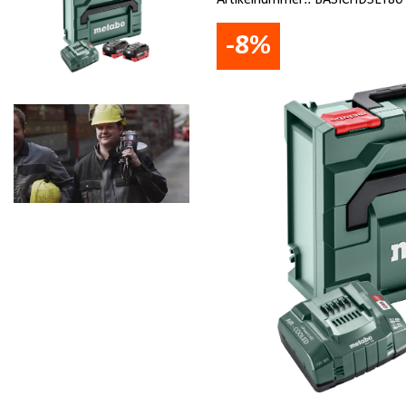
Artikelnummer::
BASICHDSET80
-8%