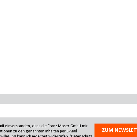
amit einverstanden, dass die Franz Moser GmbH mir
ZUM NEWSLET
tionen zu den genannten Inhalten per E-Mail
willigung kann ich jederzeit widerrufen.
(Datenschutz