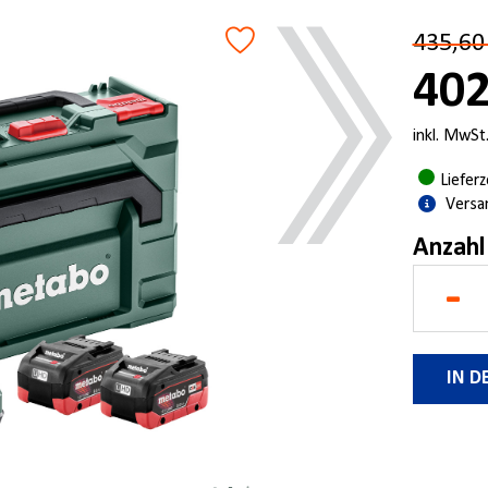
435,60
402
inkl. MwSt
Liefer
Versa
Anzahl
-
IN 