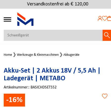
Versandkostenfrei ab € 120,00
4.69
MEIN KONTO
Home
Werkzeuge & Kleinmaschinen
Akkugeräte
Jetzt anmelden
NEU BEI FMOSER?
Akku-Set | 2 Akkus 18V / 5,5 Ah |
Jetzt registrieren
Ladegerät | METABO
Artikelnummer::
BASICHDSET552
-16%