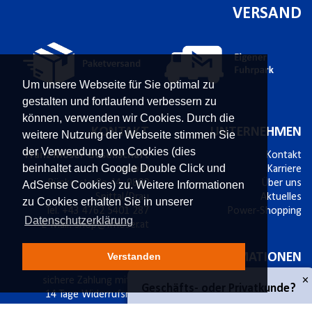
VERSAND
Um unsere Webseite für Sie optimal zu
gestalten und fortlaufend verbessern zu
können, verwenden wir Cookies. Durch die
KONTAKT
UNTERNEHMEN
weitere Nutzung der Webseite stimmen Sie
der Verwendung von Cookies (dies
Franz Moser Gesellschaft
Kontakt
beinhaltet auch Google Double Click und
m.b.H
Karriere
Bünkerstraße 44,
9800
Über uns
AdSense Cookies) zu. Weitere Informationen
Spittal/Drau
Aktuelles
zu Cookies erhalten Sie in unserer
Tel.
+43 4762 5401 287
Power-Shopping
Datenschutzerklärung
E-Mail:
shop@fmoser.at
SICHER EINKAUFEN
INFORMATIONEN
Verstanden
×
sichere Zahlung mit SSL
Bestellablauf
Geschäfts- oder Privatkunde?
14 Tage Widerrufsrecht
Versand & Widerruf
Käuferschutz
Zahlungsmöglichkeiten