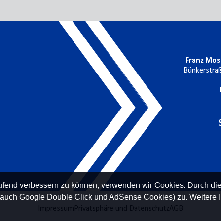
Franz Mos
Bünkerstra
laufend verbessern zu können, verwenden wir Cookies. Durch di
 auch Google Double Click und AdSense Cookies) zu. Weitere I
Impressum
Privatsphäre und Datenschutz
AGB