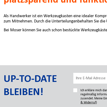
platzsparend und funkti
Als Handwerker ist ein Werkzeugkasten eine idealer Komprom
zum Mitnehmen. Durch die Unterteilungenbehalten Sie die Ü
Bei Moser können Sie auch schon bestückte Werkzeugkäste
UP-TO-DATE
BLEIBEN!
Ich erkläre mich d
regelmäßig Informa
zusendet. Meine Ein
& Widerruf)