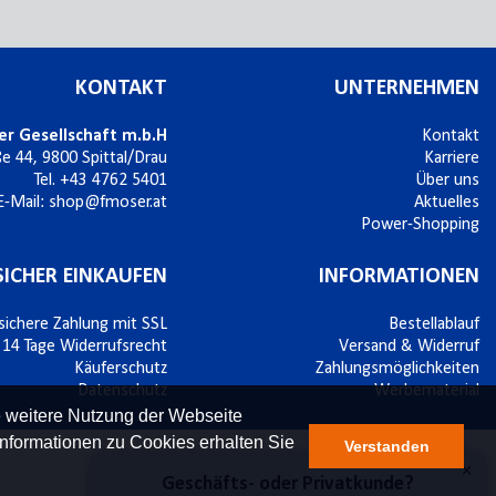
KONTAKT
UNTERNEHMEN
er Gesellschaft m.b.H
Kontakt
ße 44,
9800
Spittal/Drau
Karriere
Tel.
+43 4762 5401
Über uns
E-Mail:
shop@fmoser.at
Aktuelles
Power-Shopping
SICHER EINKAUFEN
INFORMATIONEN
sichere Zahlung mit SSL
Bestellablauf
14 Tage Widerrufsrecht
Versand & Widerruf
Käuferschutz
Zahlungsmöglichkeiten
Datenschutz
Werbematerial
e weitere Nutzung der Webseite
nformationen zu Cookies erhalten Sie
Verstanden
×
Geschäfts- oder Privatkunde?