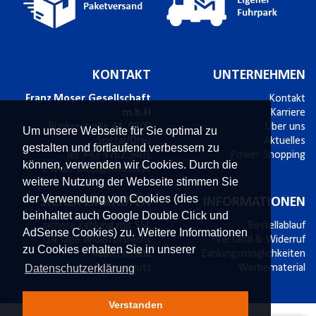
KONTAKT
UNTERNEHMEN
Franz Moser Gesellschaft
Kontakt
m.b.H
Karriere
Bünkerstraße 44,
9800
Über uns
Um unsere Webseite für Sie optimal zu
Spittal/Drau
Aktuelles
gestalten und fortlaufend verbessern zu
Tel.
+43 4762 5401
Power-Shopping
können, verwenden wir Cookies. Durch die
E-Mail:
shop@fmoser.at
weitere Nutzung der Webseite stimmen Sie
der Verwendung von Cookies (dies
SICHER EINKAUFEN
INFORMATIONEN
beinhaltet auch Google Double Click und
sichere Zahlung mit SSL
Bestellablauf
AdSense Cookies) zu. Weitere Informationen
14 Tage Widerrufsrecht
Versand & Widerruf
zu Cookies erhalten Sie in unserer
Käuferschutz
Zahlungsmöglichkeiten
Datenschutzerklärung
Datenschutz
Werbematerial
Verstanden