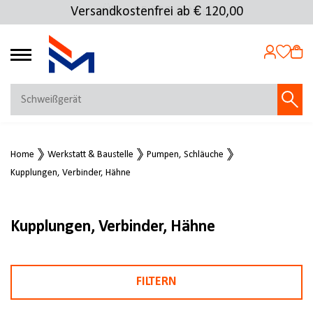
Versandkostenfrei ab € 120,00
Über 25.000 Artikel
4.69
MEIN KONTO
Home
Werkstatt & Baustelle
Pumpen, Schläuche
Jetzt anmelden
Kupplungen, Verbinder, Hähne
NEU BEI FMOSER?
Jetzt registrieren
Kupplungen, Verbinder, Hähne
FILTERN