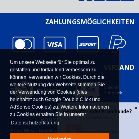
ZAHLUNGSMÖGLICHKEITEN
Um unsere Webseite für Sie optimal zu
VERSAND
gestalten und fortlaufend verbessern zu
können, verwenden wir Cookies. Durch die
weitere Nutzung der Webseite stimmen Sie
der Verwendung von Cookies (dies
beinhaltet auch Google Double Click und
AdSense Cookies) zu. Weitere Informationen
zu Cookies erhalten Sie in unserer
KONTAKT
UNTERNEHMEN
Datenschutzerklärung
Franz Moser Gesellschaft
Kontakt
m.b.H
Karriere
Verstanden