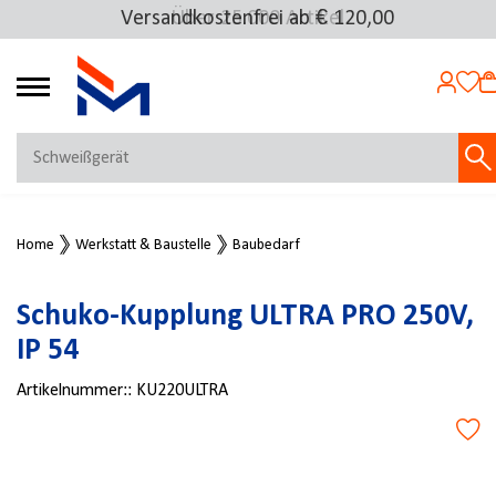
Versandkostenfrei ab € 120,00
Über 25.000 Artikel
4.72
MEIN KONTO
Home
Werkstatt & Baustelle
Baubedarf
Jetzt anmelden
NEU BEI FMOSER?
Schuko-Kupplung ULTRA PRO 250V,
Jetzt registrieren
IP 54
Artikelnummer::
KU220ULTRA