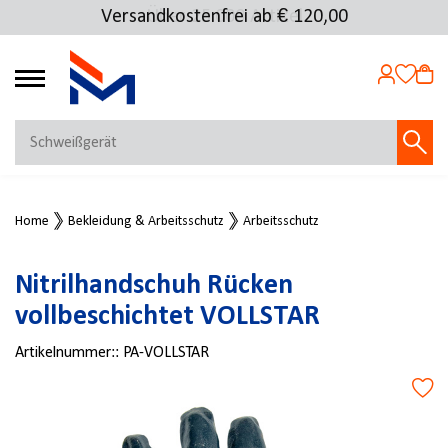
Versandkostenfrei ab € 120,00
Über 25.000 Artikel
4.69
MEIN KONTO
Home
Bekleidung & Arbeitsschutz
Arbeitsschutz
Jetzt anmelden
NEU BEI FMOSER?
Nitrilhandschuh Rücken
Jetzt registrieren
vollbeschichtet VOLLSTAR
Artikelnummer::
PA-VOLLSTAR