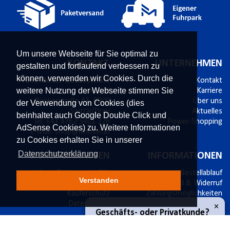
Um unsere Webseite für Sie optimal zu
KONTAKT
UNTERNEHMEN
gestalten und fortlaufend verbessern zu
können, verwenden wir Cookies. Durch die
Franz Moser Gesellschaft
Kontakt
weitere Nutzung der Webseite stimmen Sie
m.b.H
Karriere
Bünkerstraße 44,
9800
Über uns
der Verwendung von Cookies (dies
Spittal/Drau
Aktuelles
beinhaltet auch Google Double Click und
Tel.
+43 4762 5401 226
Power-Shopping
AdSense Cookies) zu. Weitere Informationen
E-Mail:
shop@fmoser.at
zu Cookies erhalten Sie in unserer
Datenschutzerklärung
SICHER EINKAUFEN
INFORMATIONEN
sichere Zahlung mit SSL
Bestellablauf
Verstanden
14 Tage Widerrufsrecht
Versand & Widerruf
Käuferschutz
Zahlungsmöglichkeiten
×
Datenschutz
Werbematerial
Geschäfts- oder Privatkunde?