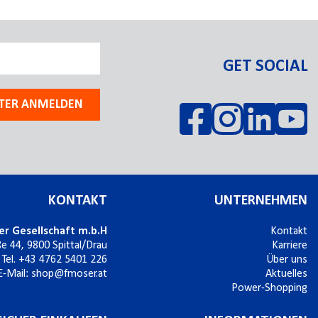
GET SOCIAL
TER ANMELDEN
KONTAKT
UNTERNEHMEN
er Gesellschaft m.b.H
Kontakt
ße 44,
9800
Spittal/Drau
Karriere
Tel.
+43 4762 5401 226
Über uns
E-Mail:
shop@fmoser.at
Aktuelles
Power-Shopping