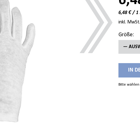
6,4
6,48 € / 1
inkl. MwSt
Größe:
— AUS
7
IN 
8
Bitte wählen
9
10
12