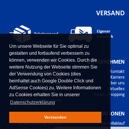
VERSAND
Um unsere Webseite für Sie optimal zu
gestalten und fortlaufend verbessern zu
können, verwenden wir Cookies. Durch die
KONTAKT
UNTERNEHMEN
weitere Nutzung der Webseite stimmen Sie
Franz Moser Gesellschaft
Kontakt
der Verwendung von Cookies (dies
m.b.H
Karriere
beinhaltet auch Google Double Click und
Bünkerstraße 44,
9800
Über uns
AdSense Cookies) zu. Weitere Informationen
Spittal/Drau
Aktuelles
zu Cookies erhalten Sie in unserer
Tel.
+43 4762 5401 226
Power-Shopping
E-Mail:
shop@fmoser.at
Datenschutzerklärung
SICHER EINKAUFEN
INFORMATIONEN
Verstanden
sichere Zahlung mit SSL
Bestellablauf
×