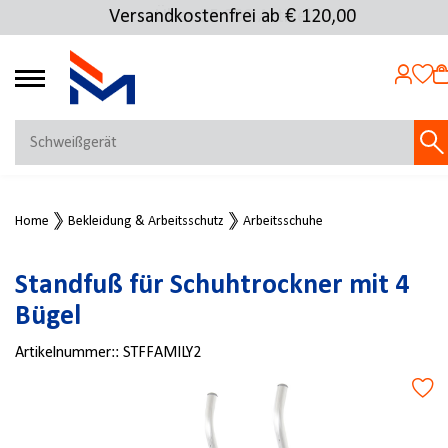
Versandkostenfrei ab € 120,00
Über 25.000 Artikel
4.69
MEIN KONTO
Home
Bekleidung & Arbeitsschutz
Arbeitsschuhe
Jetzt anmelden
NEU BEI FMOSER?
Standfuß für Schuhtrockner mit 4
Jetzt registrieren
Bügel
Artikelnummer::
STFFAMILY2