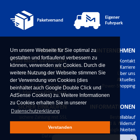
Um unsere Webseite für Sie optimal zu
KONTAKT
UNTERNEHMEN
gestalten und fortlaufend verbessern zu
Franz Moser Gesellschaft
Kontakt
können, verwenden wir Cookies. Durch die
m.b.H
Karriere
weitere Nutzung der Webseite stimmen Sie
Bünkerstraße 44,
9800
Über uns
Spittal/Drau
Aktuelles
der Verwendung von Cookies (dies
Tel.
+43 4762 5401 226
Power-Shopping
beinhaltet auch Google Double Click und
E-Mail:
shop@fmoser.at
AdSense Cookies) zu. Weitere Informationen
zu Cookies erhalten Sie in unserer
SICHER EINKAUFEN
INFORMATIONEN
Datenschutzerklärung
sichere Zahlung mit SSL
Bestellablauf
14 Tage Widerrufsrecht
Versand & Widerruf
Verstanden
Käuferschutz
Zahlungsmöglichkeiten
Datenschutz
Werbematerial
×