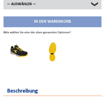
— AUSWÄHLEN —
35
IN DEN WARENKORB
36
Bitte wählen Sie eine der oben genannten Optionen!
37
38
39
40
41
42
Beschreibung
43