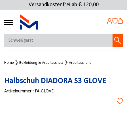
Versandkostenfrei ab € 120,00
4.72
MEIN KONTO
Home
Bekleidung & Arbeitsschutz
Arbeitsschuhe
Jetzt anmelden
NEU BEI FMOSER?
Halbschuh DIADORA S3 GLOVE
Jetzt registrieren
Artikelnummer::
PA-GLOVE