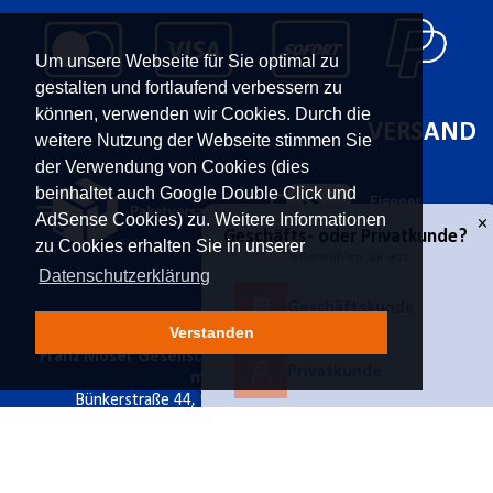
Um unsere Webseite für Sie optimal zu
gestalten und fortlaufend verbessern zu
können, verwenden wir Cookies. Durch die
VERSAND
weitere Nutzung der Webseite stimmen Sie
der Verwendung von Cookies (dies
beinhaltet auch Google Double Click und
AdSense Cookies) zu. Weitere Informationen
zu Cookies erhalten Sie in unserer
Datenschutzerklärung
KONTAKT
UNTERNEHMEN
Verstanden
Franz Moser Gesellschaft
Kontakt
×
Geschäfts- oder Privatkunde?
m.b.H
Karriere
Bünkerstraße 44,
9800
Über uns
Spittal/Drau
Aktuelles
Tel.
+43 4762 5401
Power-Shopping
Geschäftskunde
E-Mail:
shop@fmoser.at