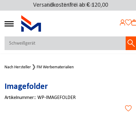
Versandkostenfrei ab € 120,00
Über 25.000 Artikel
4.69
MEIN KONTO
Nach Hersteller
FM Werbematerialien
Jetzt anmelden
NEU BEI FMOSER?
Imagefolder
Jetzt registrieren
Artikelnummer::
WP-IMAGEFOLDER