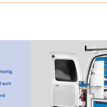
lseitig
d auch
und