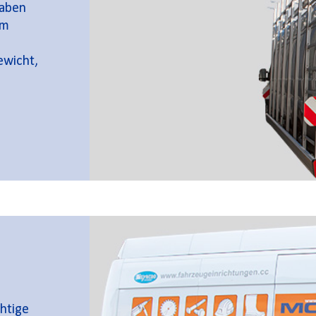
haben
um
ewicht,
chtige