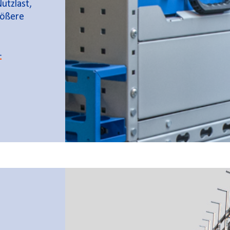
utzlast,
rößere
-