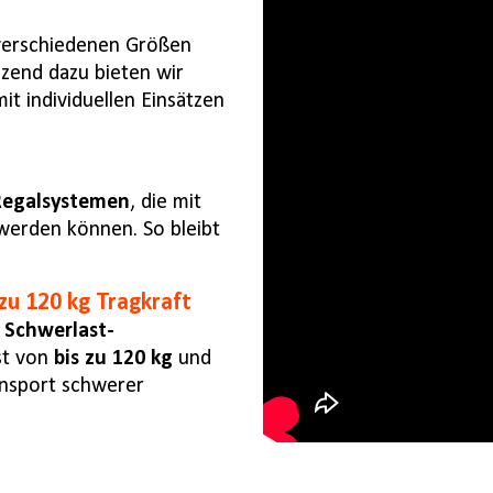
verschiedenen Größen
nzend dazu bieten wir
t individuellen Einsätzen
 Regalsystemen
, die mit
werden können. So bleibt
zu 120 kg Tragkraft
 Schwerlast-
st von
bis zu 120 kg
und
ransport schwerer