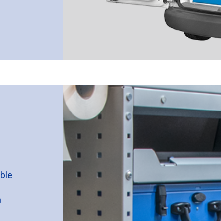
ible
n