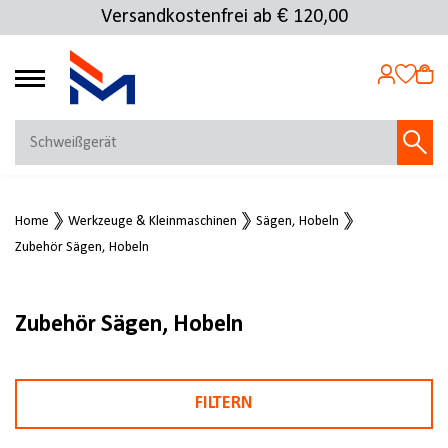
Versandkostenfrei ab € 120,00
Kostenlose Rücksendung
4.69
MEIN KONTO
Home
Werkzeuge & Kleinmaschinen
Sägen, Hobeln
Jetzt anmelden
Zubehör Sägen, Hobeln
NEU BEI FMOSER?
Jetzt registrieren
Zubehör Sägen, Hobeln
FILTERN