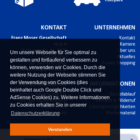
KONTAKT
UNTERNEHMEN
Franz Moser Gesellschaft
Kontakt
m.b.H
Karriere
Bünkerstraße 44,
9800
Über uns
Um unsere Webseite für Sie optimal zu
Spittal/Drau
Aktuelles
gestalten und fortlaufend verbessern zu
Tel.
+43 4762 5401
Power-Shopping
können, verwenden wir Cookies. Durch die
E-Mail:
shop@fmoser.at
weitere Nutzung der Webseite stimmen Sie
der Verwendung von Cookies (dies
SICHER EINKAUFEN
INFORMATIONEN
beinhaltet auch Google Double Click und
sichere Zahlung mit SSL
Bestellablauf
AdSense Cookies) zu. Weitere Informationen
14 Tage Widerrufsrecht
Versand & Widerruf
zu Cookies erhalten Sie in unserer
Käuferschutz
Zahlungsmöglichkeiten
Datenschutzerklärung
Datenschutz
Werbematerial
Verstanden
Impressum
Privatsphäre und Datenschutz
AGB