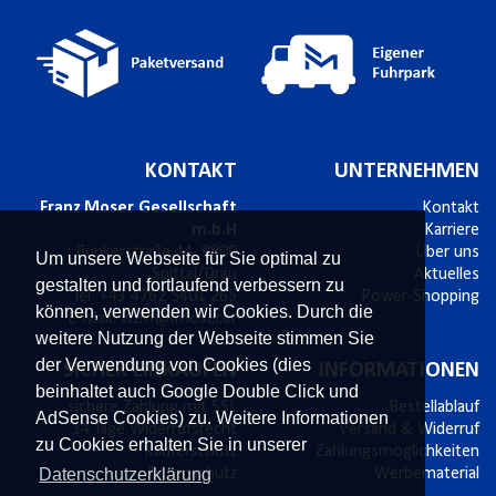
KONTAKT
UNTERNEHMEN
Franz Moser Gesellschaft
Kontakt
m.b.H
Karriere
Bünkerstraße 44,
9800
Über uns
Um unsere Webseite für Sie optimal zu
Spittal/Drau
Aktuelles
gestalten und fortlaufend verbessern zu
Tel.
+43 4762 5401 265
Power-Shopping
können, verwenden wir Cookies. Durch die
E-Mail:
wzm@fmoser.at
weitere Nutzung der Webseite stimmen Sie
der Verwendung von Cookies (dies
SICHER EINKAUFEN
INFORMATIONEN
beinhaltet auch Google Double Click und
sichere Zahlung mit SSL
Bestellablauf
AdSense Cookies) zu. Weitere Informationen
14 Tage Widerrufsrecht
Versand & Widerruf
zu Cookies erhalten Sie in unserer
Käuferschutz
Zahlungsmöglichkeiten
Datenschutzerklärung
Datenschutz
Werbematerial