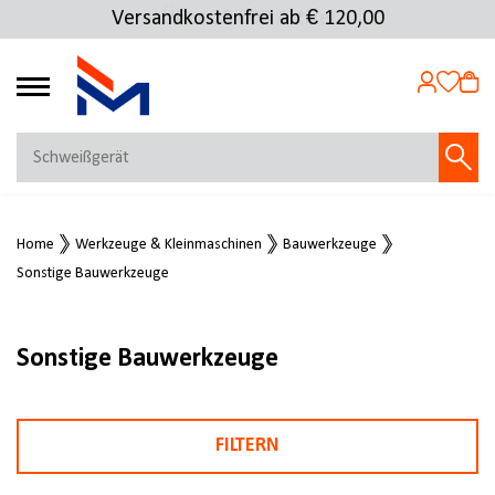
Versandkostenfrei ab € 120,00
Über 25.000 Artikel
4.72
MEIN KONTO
Home
Werkzeuge & Kleinmaschinen
Bauwerkzeuge
Jetzt anmelden
Sonstige Bauwerkzeuge
NEU BEI FMOSER?
Jetzt registrieren
Sonstige Bauwerkzeuge
FILTERN