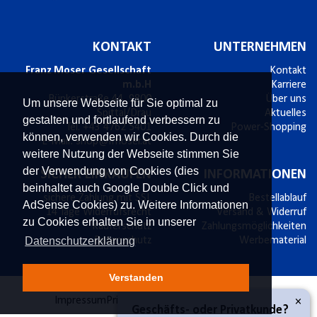
KONTAKT
UNTERNEHMEN
Franz Moser Gesellschaft
Kontakt
m.b.H
Karriere
Bünkerstraße 44,
9800
Über uns
Um unsere Webseite für Sie optimal zu
Spittal/Drau
Aktuelles
gestalten und fortlaufend verbessern zu
Tel.
+43 4762 5401
Power-Shopping
können, verwenden wir Cookies. Durch die
E-Mail:
shop@fmoser.at
weitere Nutzung der Webseite stimmen Sie
der Verwendung von Cookies (dies
SICHER EINKAUFEN
INFORMATIONEN
beinhaltet auch Google Double Click und
sichere Zahlung mit SSL
Bestellablauf
AdSense Cookies) zu. Weitere Informationen
14 Tage Widerrufsrecht
Versand & Widerruf
zu Cookies erhalten Sie in unserer
Käuferschutz
Zahlungsmöglichkeiten
Datenschutzerklärung
Datenschutz
Werbematerial
Verstanden
×
Impressum
Privatsphäre und Datenschutz
AGB
Geschäfts- oder Privatkunde?