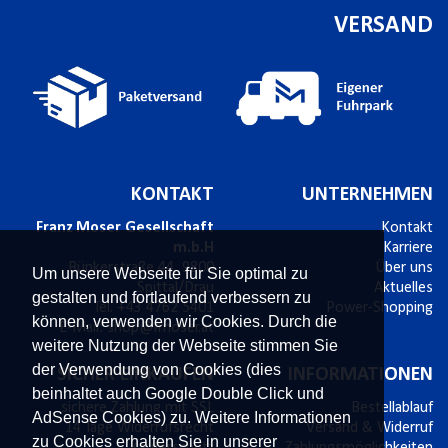
VERSAND
KONTAKT
UNTERNEHMEN
Franz Moser Gesellschaft
Kontakt
m.b.H
Karriere
Bünkerstraße 44,
9800
Über uns
Um unsere Webseite für Sie optimal zu
Spittal/Drau
Aktuelles
gestalten und fortlaufend verbessern zu
Tel.
+43 4762 5401
Power-Shopping
können, verwenden wir Cookies. Durch die
E-Mail:
shop@fmoser.at
weitere Nutzung der Webseite stimmen Sie
der Verwendung von Cookies (dies
SICHER EINKAUFEN
INFORMATIONEN
beinhaltet auch Google Double Click und
sichere Zahlung mit SSL
Bestellablauf
AdSense Cookies) zu. Weitere Informationen
14 Tage Widerrufsrecht
Versand & Widerruf
zu Cookies erhalten Sie in unserer