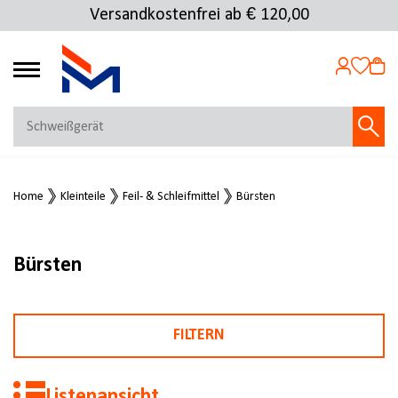
Versandkostenfrei ab € 120,00
4.72
MEIN KONTO
Home
Kleinteile
Feil- & Schleifmittel
Bürsten
Jetzt anmelden
NEU BEI FMOSER?
Jetzt registrieren
Bürsten
FILTERN
Listenansicht