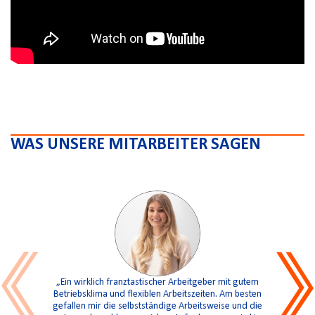
WAS UNSERE MITARBEITER SAGEN
„Ich gehör
„Ein wirklich franztastischer Arbeitgeber mit gutem
bin stolz 
Betriebsklima und flexiblen Arbeitszeiten. Am besten
und stets
gefallen mir die selbstständige Arbeitsweise und die
nur abwec