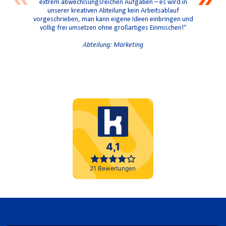
extrem abwechlsungsreichen Aufgaben – es wird in
– dadurch
unserer kreativen Abteilung kein Arbeitsablauf
Fre
vorgeschrieben, man kann eigene Ideen einbringen und
entgegenge
völlig frei umsetzen ohne großartiges Einmischen!“
mich z
Abteilung: Marketing