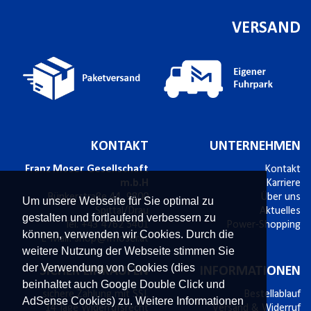
VERSAND
KONTAKT
UNTERNEHMEN
Franz Moser Gesellschaft
Kontakt
m.b.H
Karriere
Bünkerstraße 44,
9800
Über uns
Um unsere Webseite für Sie optimal zu
Spittal/Drau
Aktuelles
gestalten und fortlaufend verbessern zu
Tel.
+43 4762 5401
Power-Shopping
können, verwenden wir Cookies. Durch die
E-Mail:
shop@fmoser.at
weitere Nutzung der Webseite stimmen Sie
der Verwendung von Cookies (dies
SICHER EINKAUFEN
INFORMATIONEN
beinhaltet auch Google Double Click und
sichere Zahlung mit SSL
Bestellablauf
AdSense Cookies) zu. Weitere Informationen
14 Tage Widerrufsrecht
Versand & Widerruf