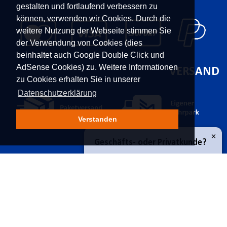
gestalten und fortlaufend verbessern zu
können, verwenden wir Cookies. Durch die
weitere Nutzung der Webseite stimmen Sie
der Verwendung von Cookies (dies
beinhaltet auch Google Double Click und
AdSense Cookies) zu. Weitere Informationen
VERSAND
zu Cookies erhalten Sie in unserer
Datenschutzerklärung
Verstanden
×
Geschäfts- oder Privatkunde?
KONTAKT
UNTERNEHMEN
Franz Moser Gesellschaft
Kontakt
Geschäftskunde
m.b.H
Karriere
Bünkerstraße 44,
9800
Über uns
Privatkunde
Spittal/Drau
Aktuelles
Tel.
+43 4762 5401
Power-Shopping
E-Mail:
shop@fmoser.at