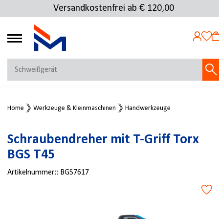
Versandkostenfrei ab € 120,00
4.72
MEIN KONTO
Home
Werkzeuge & Kleinmaschinen
Handwerkzeuge
Jetzt anmelden
NEU BEI FMOSER?
Schraubendreher mit T-Griff Torx
Jetzt registrieren
BGS T45
Artikelnummer::
BGS7617