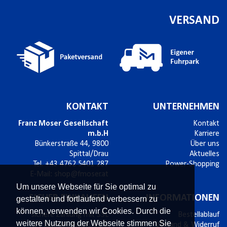
VERSAND
KONTAKT
UNTERNEHMEN
Franz Moser Gesellschaft
Kontakt
m.b.H
Karriere
Bünkerstraße 44,
9800
Über uns
Spittal/Drau
Aktuelles
Tel.
+43 4762 5401 287
Power-Shopping
E-Mail:
shop@fmoser.at
Um unsere Webseite für Sie optimal zu
SICHER EINKAUFEN
INFORMATIONEN
gestalten und fortlaufend verbessern zu
können, verwenden wir Cookies. Durch die
sichere Zahlung mit SSL
Bestellablauf
weitere Nutzung der Webseite stimmen Sie
14 Tage Widerrufsrecht
Versand & Widerruf