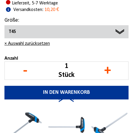
Lieferzeit, 5-7 Werktage
Versandkosten:
10,20 €
Größe:
T45
× Auswahl zurücksetzen
T10
T15
Anzahl
-
+
T20
Stück
T25
IN DEN WARENKORB
T27
T30
T40