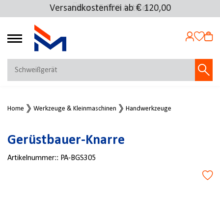
Versandkostenfrei ab € 120,00
Über 25.000 Artikel
4.72
MEIN KONTO
Home
Werkzeuge & Kleinmaschinen
Handwerkzeuge
Jetzt anmelden
NEU BEI FMOSER?
Gerüstbauer-Knarre
Jetzt registrieren
Artikelnummer::
PA-BGS305