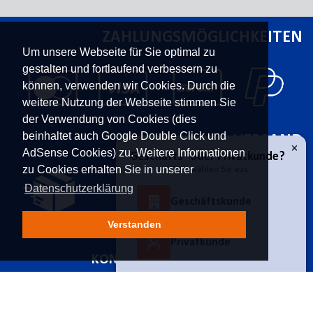
ZAHLUNGSMÖGLICHKEITEN
Um unsere Webseite für Sie optimal zu
gestalten und fortlaufend verbessern zu
können, verwenden wir Cookies. Durch die
weitere Nutzung der Webseite stimmen Sie
der Verwendung von Cookies (dies
beinhaltet auch Google Double Click und
VERSAND
AdSense Cookies) zu. Weitere Informationen
zu Cookies erhalten Sie in unserer
Datenschutzerklärung
×
Verstanden
Geschäfts- oder Privatkunde?
Bitte wählen Sie aus:
KONTAKT
UNTERNEHMEN
Geschäftskunde
Franz Moser Gesellschaft
Kontakt
m.b.H
Karriere
Bünkerstraße 44,
9800
Über uns