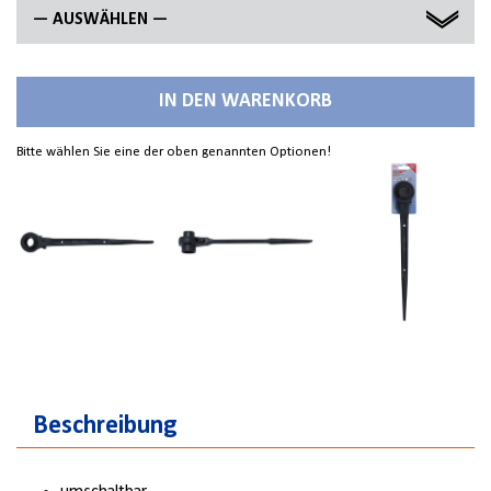
— AUSWÄHLEN —
17 X 19 MM
IN DEN WARENKORB
17 X 21 MM
Bitte wählen Sie eine der oben genannten Optionen!
19 X 22 MM
19 X 24 MM
24 X 30 MM
27 X 32 MM
36 X 41 MM
Beschreibung