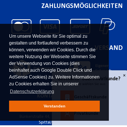
ZAHLUNGSMÖGLICHKEITEN
Um unsere Webseite für Sie optimal zu
gestalten und fortlaufend verbessern zu
VERSAND
können, verwenden wir Cookies. Durch die
weitere Nutzung der Webseite stimmen Sie
der Verwendung von Cookies (dies
beinhaltet auch Google Double Click und
AdSense Cookies) zu. Weitere Informationen
zu Cookies erhalten Sie in unserer
Datenschutzerklärung
×
KONTAKT
UNTERNEHMEN
Geschäfts- oder Privatkunde?
Bitte wählen Sie aus:
Franz Moser Gesellschaft
Kontakt
Verstanden
m.b.H
Karriere
Geschäftskunde
Bünkerstraße 44,
9800
Über uns
Spittal/Drau
Aktuelles