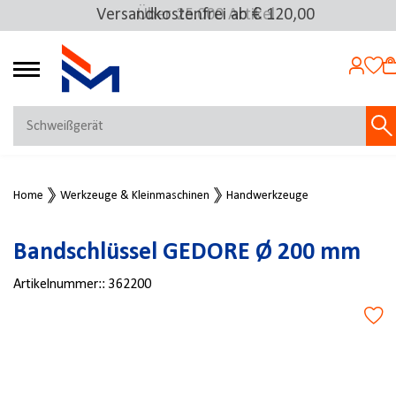
Versandkostenfrei ab € 120,00
Über 25.000 Artikel
4.72
MEIN KONTO
Home
Werkzeuge & Kleinmaschinen
Handwerkzeuge
Jetzt anmelden
NEU BEI FMOSER?
Bandschlüssel GEDORE Ø 200 mm
Jetzt registrieren
Artikelnummer::
362200