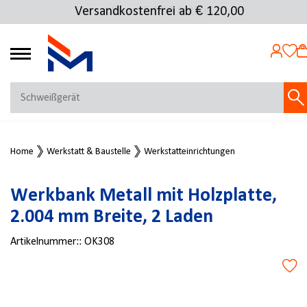
Versandkostenfrei ab € 120,00
Über 25.000 Artikel
4.72
MEIN KONTO
Home
Werkstatt & Baustelle
Werkstatteinrichtungen
Jetzt anmelden
NEU BEI FMOSER?
Werkbank Metall mit Holzplatte,
Jetzt registrieren
2.004 mm Breite, 2 Laden
Artikelnummer::
OK308