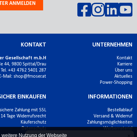
TER ANMELDEN
KONTAKT
UNTERNEHMEN
er Gesellschaft m.b.H
Kontakt
ße 44,
9800
Spittal/Drau
Karriere
Tel.
+43 4762 5401 287
Über uns
E-Mail:
shop@fmoser.at
Aktuelles
Power-Shopping
SICHER EINKAUFEN
INFORMATIONEN
sichere Zahlung mit SSL
Bestellablauf
14 Tage Widerrufsrecht
Versand & Widerruf
Käuferschutz
Zahlungsmöglichkeiten
Datenschutz
Werbematerial
e weitere Nutzung der Webseite