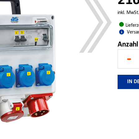
216
inkl. MwSt
Liefer
Versa
Anzahl
-
IN 