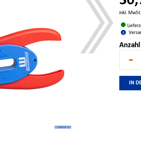
30,
inkl. MwSt
Liefer
Versa
Anzahl
-
IN 