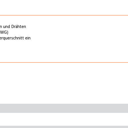
ern und Drähten
 AWG)
erquerschnitt ein