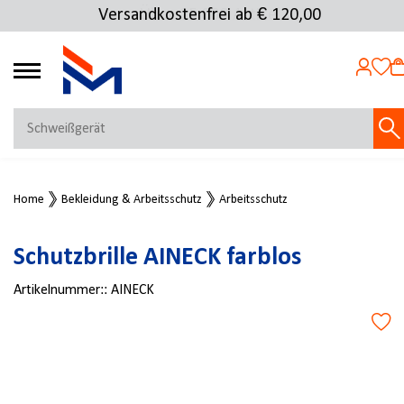
Versandkostenfrei ab € 120,00
4.72
MEIN KONTO
Home
Bekleidung & Arbeitsschutz
Arbeitsschutz
Jetzt anmelden
NEU BEI FMOSER?
Schutzbrille AINECK farblos
Jetzt registrieren
Artikelnummer::
AINECK