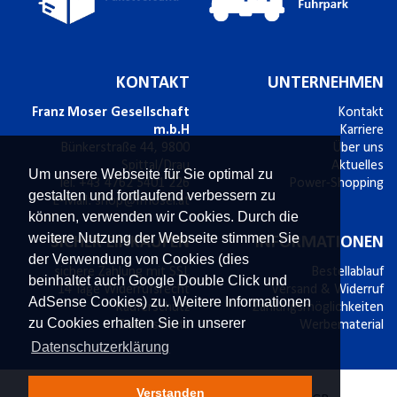
KONTAKT
UNTERNEHMEN
Franz Moser Gesellschaft
Kontakt
m.b.H
Karriere
Bünkerstraße 44,
9800
Über uns
Spittal/Drau
Aktuelles
Um unsere Webseite für Sie optimal zu
Tel.
+43 4762 5401 226
Power-Shopping
gestalten und fortlaufend verbessern zu
E-Mail:
shop@fmoser.at
können, verwenden wir Cookies. Durch die
weitere Nutzung der Webseite stimmen Sie
SICHER EINKAUFEN
INFORMATIONEN
der Verwendung von Cookies (dies
sichere Zahlung mit SSL
Bestellablauf
beinhaltet auch Google Double Click und
14 Tage Widerrufsrecht
Versand & Widerruf
AdSense Cookies) zu. Weitere Informationen
Käuferschutz
Zahlungsmöglichkeiten
zu Cookies erhalten Sie in unserer
Datenschutz
Werbematerial
Datenschutzerklärung
Verstanden