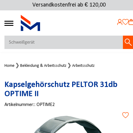
Versandkostenfrei ab € 120,00
Über 25.000 Artikel
4.69
MEIN KONTO
Home
Bekleidung & Arbeitsschutz
Arbeitsschutz
Jetzt anmelden
NEU BEI FMOSER?
Kapselgehörschutz PELTOR 31db
Jetzt registrieren
OPTIME II
Artikelnummer::
OPTIME2