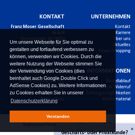
KONTAKT
UNTERNEHMEN
Franz Moser Gesellschaft
Kontakt
m.b.H
Karriere
Bünkerstraße 44,
9800
Über uns
Um unsere Webseite für Sie optimal zu
Spittal/Drau
Aktuelles
gestalten und fortlaufend verbessern zu
Tel.
+43 4762 5401 226
Power-Shopping
können, verwenden wir Cookies. Durch die
E-Mail:
shop@fmoser.at
weitere Nutzung der Webseite stimmen Sie
SICHER EINKAUFEN
INFORMATIONEN
der Verwendung von Cookies (dies
beinhaltet auch Google Double Click und
sichere Zahlung mit SSL
Bestellablauf
AdSense Cookies) zu. Weitere Informationen
14 Tage Widerrufsrecht
Versand & Widerruf
zu Cookies erhalten Sie in unserer
Käuferschutz
Zahlungsmöglichkeiten
Datenschutz
Werbematerial
Datenschutzerklärung
Verstanden
Impressum
Privatsphäre und Datenschutz
AGB
×
Geschäfts- oder Privatkunde?