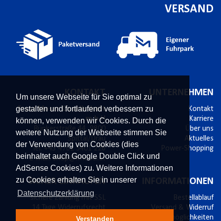
VERSAND
KONTAKT
UNTERNEHMEN
Um unsere Webseite für Sie optimal zu
gestalten und fortlaufend verbessern zu
Franz Moser Gesellschaft
Kontakt
m.b.H
Karriere
können, verwenden wir Cookies. Durch die
Bünkerstraße 44,
9800
Über uns
weitere Nutzung der Webseite stimmen Sie
Spittal/Drau
Aktuelles
der Verwendung von Cookies (dies
Tel.
+43 4762 5401 226
Power-Shopping
beinhaltet auch Google Double Click und
E-Mail:
shop@fmoser.at
AdSense Cookies) zu. Weitere Informationen
zu Cookies erhalten Sie in unserer
SICHER EINKAUFEN
INFORMATIONEN
Datenschutzerklärung
sichere Zahlung mit SSL
Bestellablauf
14 Tage Widerrufsrecht
Versand & Widerruf
Käuferschutz
Zahlungsmöglichkeiten
Verstanden