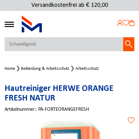
Versandkostenfrei ab € 120,00
4.69
MEIN KONTO
Home
Bekleidung & Arbeitsschutz
Arbeitsschutz
Jetzt anmelden
NEU BEI FMOSER?
Hautreiniger HERWE ORANGE
Jetzt registrieren
FRESH NATUR
Artikelnummer::
PA-FORTEORANGEFRESH