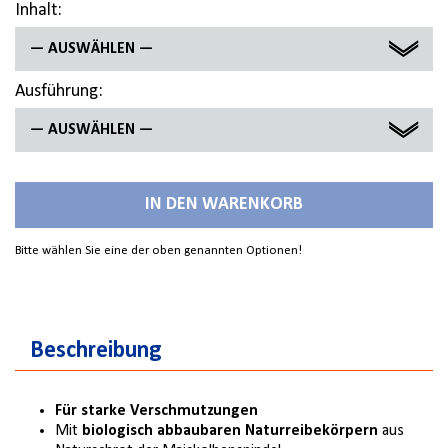
Inhalt:
— AUSWÄHLEN —
Ausführung:
2.000 ML
— AUSWÄHLEN —
10 L
FLASCHE
250 ML
IN DEN WARENKORB
KANISTER
Bitte wählen Sie eine der oben genannten Optionen!
Beschreibung
Für starke Verschmutzungen
Mit
biologisch abbaubaren Naturreibekörpern
aus